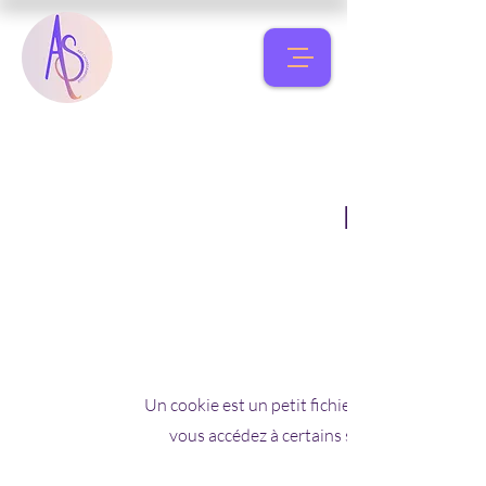
Politiqu
Un cookie est un petit fichier constitué de lett
vous accédez à certains sites Web. En géné