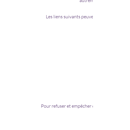
autrement affecter négati
Les liens suivants peuvent être utiles, ou v
Pour refuser et empêcher que vos données soi