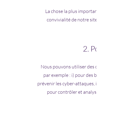
La chose la plus importante à savoir sur les 
convivialité de notre site web, par exemple
2. Pourquoi util
Nous pouvons utiliser des cookies et d'autres
par exemple : i) pour des besoins de sécurité o
prévenir les cyber-attaques, ii) pour vous fournir
pour contrôler et analyser les performances,